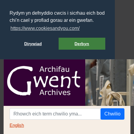
Rydym yn defnyddio cwcis i sicrhau eich bod
chi'n cael y profiad gorau ar ein gwefan.
https://www.cookiesandyou.com/
Dirywiad
Derbyn
Chwilio
English