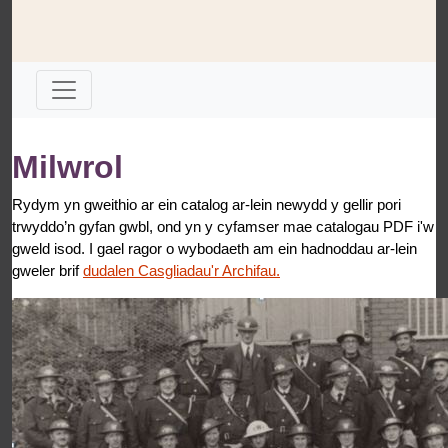
Milwrol
Rydym yn gweithio ar ein catalog ar-lein newydd y gellir pori
trwyddo’n gyfan gwbl, ond yn y cyfamser mae catalogau PDF i'w
gweld isod. I gael ragor o wybodaeth am ein hadnoddau ar-lein
gweler brif
dudalen Casgliadau'r Archifau.