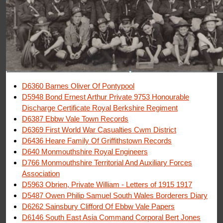
D6360 Barnes Oliver Of Pontypool
D5948 Bond Ernest Arthur Private 9753 Honourable
Discharge Certificate Royal Berkshire Regiment
D6387 Ebbw Vale Town Records
D6369 First World War Casualties Cwm District
D6436 Heare Family Of Griffithstown Records
D640 Monmouthshire Royal Engineers
D766 Monmouthshire Territorial And Auxiliary Forces
Association
D5963 Obrien, Private William - Letters of 1915 1917
D5487 Owen Philip Samuel South Wales Borderers Diary
D6262 Sainsbury Clifford Of Ebbw Vale Papers
D6146 South East Asia Command Corporal Bert Jones