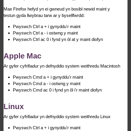
Mae Firefox hefyd yn ei gwneud yn bosibl newid maint y
testun gyda llwybrau tarw ar y bysellfwrdd:
Pwyswch Ctrl a + i gynyddu'r maint
Pwyswch Ctrl a - i ostwng y maint
Pwyswch Ctrl ac 0 i fynd yn ôl at y maint diofyn
Apple Mac
Ar gyfer cyfrifiadur yn defnyddio system weithredu Macintosh
Pwyswch Cmd a + i gynyddu'r maint
Pwyswch Cmd a - i ostwng y maint
Pwyswch Cmd ac 0 i fynd yn ôl i'r maint diofyn
Linux
Ar gyfer cyfrifiadur yn defnyddio system weithredu Linux
Pwyswch Ctrl a + i gynyddu'r maint