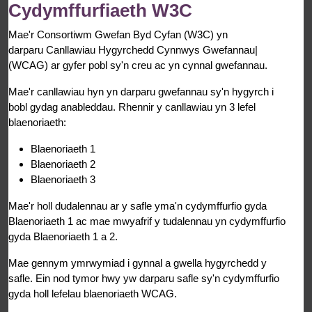
Cydymffurfiaeth W3C
Mae'r Consortiwm Gwefan Byd Cyfan (W3C) yn
darparu Canllawiau Hygyrchedd Cynnwys Gwefannau|
(WCAG) ar gyfer pobl sy'n creu ac yn cynnal gwefannau.
Mae'r canllawiau hyn yn darparu gwefannau sy'n hygyrch i
bobl gydag anableddau. Rhennir y canllawiau yn 3 lefel
blaenoriaeth:
Blaenoriaeth 1
Blaenoriaeth 2
Blaenoriaeth 3
Mae'r holl dudalennau ar y safle yma'n cydymffurfio gyda
Blaenoriaeth 1 ac mae mwyafrif y tudalennau yn cydymffurfio
gyda Blaenoriaeth 1 a 2.
Mae gennym ymrwymiad i gynnal a gwella hygyrchedd y
safle. Ein nod tymor hwy yw darparu safle sy'n cydymffurfio
gyda holl lefelau blaenoriaeth WCAG.