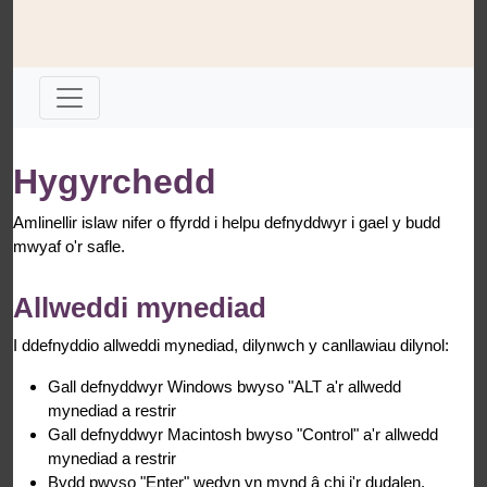
Hygyrchedd
Amlinellir islaw nifer o ffyrdd i helpu defnyddwyr i gael y budd
mwyaf o'r safle.
Allweddi mynediad
I ddefnyddio allweddi mynediad, dilynwch y canllawiau dilynol:
Gall defnyddwyr Windows bwyso "ALT a'r allwedd
mynediad a restrir
Gall defnyddwyr Macintosh bwyso "Control" a'r allwedd
mynediad a restrir
Bydd pwyso "Enter" wedyn yn mynd â chi i'r dudalen.