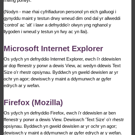
rhwng porwyr.
(Nodyn - mae rhai cyfrifiaduron personol yn eich galluogi i
gynyddu maint y testun drwy wneud dim ond dal yr allweddi
'control' ac 'alt' i lawr a defnyddio'r olwyn yng nghanol y
llygoden i wneud y testun yn fwy ac yn llai).
Microsoft Internet Explorer
Os ydych yn defnyddio Internet Explorer, ewch i'r ddewislen
ar dop ffenestr y porwr a dewis View, ac wedyn ddewis Text
Size o'r rhestr opsiynau. Byddwch yn gweld dewislen ar yr
ochr yn agor; dewiswch y maint a ddymunwch ar gyfer
edrych ar y wefan.
Firefox (Mozilla)
Os ydych yn defnyddio Firefox, ewch i'r ddewislen ar ben
ffenestr y porwr a dewis View. Dewiswch 'Text Size' o'r rhestr
opsiynau. Byddwch yn gweld dewislen ar yr ochr yn agor;
dewiswch y maint a ddymunwch ar gyfer edrych ar y wefan.