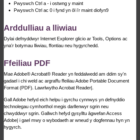
Pwyswch Ctrl a - i ostwng y maint
Pwyswch Ctrl ac 0 i fynd yn ôl i'r maint diofyn9
Arddulliau a lliwiau
Dylai defnyddwyr Internet Explorer glicio ar Tools, Options ac
yna'r botymau lliwiau, ffontiau neu hygyrchedd.
Ffeiliau PDF
Mae Adobe® Acrobat® Reader yn feddalwedd am ddim sy'n
gadael i chi weld ac argraffu ffeiliau Adobe Portable Document
Format (PDF). Lawrlwytho Acrobat Reader|.
Gall Adobe hefyd eich helpu i gyrchu cynnwys yn defnyddio
technolegau cymhorthol megis darllenwyr sgrin neu
chwyddwyr sgrin. Gallwch hefyd gysylltu âgwefan Access
Adobe| i gael mwy o wybodaeth ar wneud y dogfennau hyn yn
hygyrch.