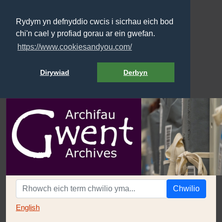
Rydym yn defnyddio cwcis i sicrhau eich bod
chi'n cael y profiad gorau ar ein gwefan.
https://www.cookiesandyou.com/
Dirywiad
Derbyn
Chwilio
English