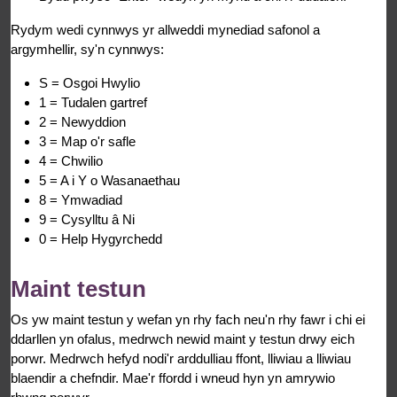
Rydym wedi cynnwys yr allweddi mynediad safonol a
argymhellir, sy'n cynnwys:
S = Osgoi Hwylio
1 = Tudalen gartref
2 = Newyddion
3 = Map o'r safle
4 = Chwilio
5 = A i Y o Wasanaethau
8 = Ymwadiad
9 = Cysylltu â Ni
0 = Help Hygyrchedd
Maint testun
Os yw maint testun y wefan yn rhy fach neu'n rhy fawr i chi ei
ddarllen yn ofalus, medrwch newid maint y testun drwy eich
porwr. Medrwch hefyd nodi'r arddulliau ffont, lliwiau a lliwiau
blaendir a chefndir. Mae'r ffordd i wneud hyn yn amrywio