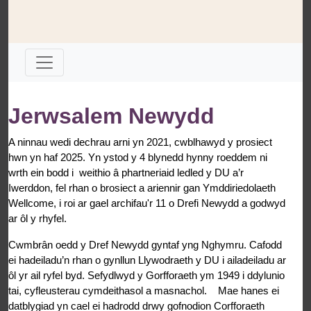
Jerwsalem Newydd
A ninnau wedi dechrau arni yn 2021, cwblhawyd y prosiect
hwn yn haf 2025. Yn ystod y 4 blynedd hynny roeddem ni
wrth ein bodd i weithio â phartneriaid ledled y DU a’r
Iwerddon, fel rhan o brosiect a ariennir gan Ymddiriedolaeth
Wellcome, i roi ar gael archifau'r 11 o Drefi Newydd a godwyd
ar ôl y rhyfel.
Cwmbrân oedd y Dref Newydd gyntaf yng Nghymru. Cafodd
ei hadeiladu’n rhan o gynllun Llywodraeth y DU i ailadeiladu ar
ôl yr ail ryfel byd. Sefydlwyd y Gorfforaeth ym 1949 i ddylunio
tai, cyfleusterau cymdeithasol a masnachol. Mae hanes ei
datblygiad yn cael ei hadrodd drwy gofnodion Corfforaeth