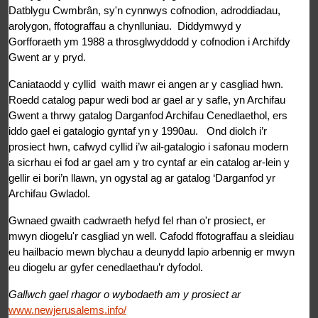
Datblygu Cwmbrân, sy'n cynnwys cofnodion, adroddiadau,
arolygon, ffotograffau a chynlluniau. Diddymwyd y
Gorfforaeth ym 1988 a throsglwyddodd y cofnodion i Archifdy
Gwent ar y pryd.
Caniataodd y cyllid waith mawr ei angen ar y casgliad hwn.
Roedd catalog papur wedi bod ar gael ar y safle, yn Archifau
Gwent a thrwy gatalog Darganfod Archifau Cenedlaethol, ers
iddo gael ei gatalogio gyntaf yn y 1990au. Ond diolch i’r
prosiect hwn, cafwyd cyllid i’w ail-gatalogio i safonau modern
a sicrhau ei fod ar gael am y tro cyntaf ar ein catalog ar-lein y
gellir ei bori’n llawn, yn ogystal ag ar gatalog ‘Darganfod yr
Archifau Gwladol.
Gwnaed gwaith cadwraeth hefyd fel rhan o'r prosiect, er
mwyn diogelu'r casgliad yn well. Cafodd ffotograffau a sleidiau
eu hailbacio mewn blychau a deunydd lapio arbennig er mwyn
eu diogelu ar gyfer cenedlaethau’r dyfodol.
Gallwch gael rhagor o wybodaeth am y prosiect ar
www.newjerusalems.info/