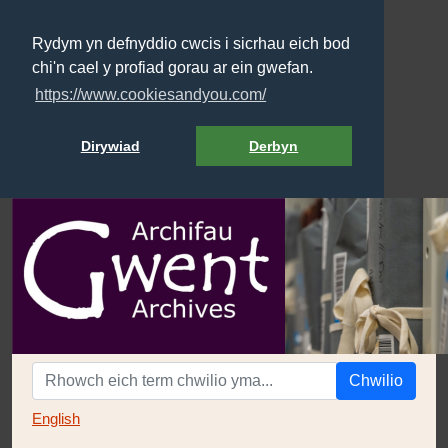
Rydym yn defnyddio cwcis i sicrhau eich bod
chi'n cael y profiad gorau ar ein gwefan.
https://www.cookiesandyou.com/
Dirywiad
Derbyn
Chwilio
English