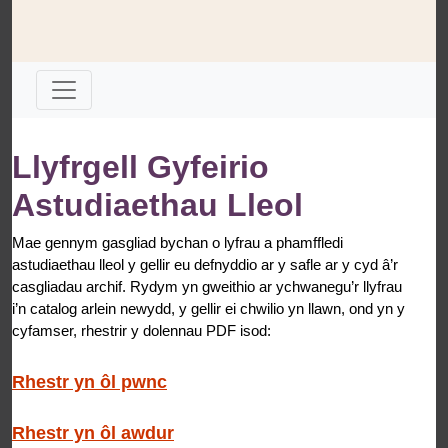
Llyfrgell Gyfeirio
Astudiaethau Lleol
Mae gennym gasgliad bychan o lyfrau a phamffledi
astudiaethau lleol y gellir eu defnyddio ar y safle ar y cyd â’r
casgliadau archif. Rydym yn gweithio ar ychwanegu’r llyfrau
i’n catalog arlein newydd, y gellir ei chwilio yn llawn, ond yn y
cyfamser, rhestrir y dolennau PDF isod:
Rhestr yn ôl pwnc
Rhestr yn ôl awdur