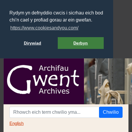
Rydym yn defnyddio cwcis i sicrhau eich bod
chi'n cael y profiad gorau ar ein gwefan.
https://www.cookiesandyou.com/
Dirywiad
Derbyn
Chwilio
English